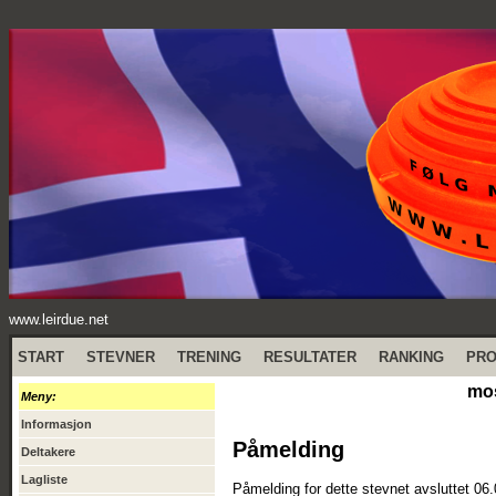
www.leirdue.net
START
STEVNER
TRENING
RESULTATER
RANKING
PR
mos
Meny:
Informasjon
Påmelding
Deltakere
Lagliste
Påmelding for dette stevnet avsluttet 06.