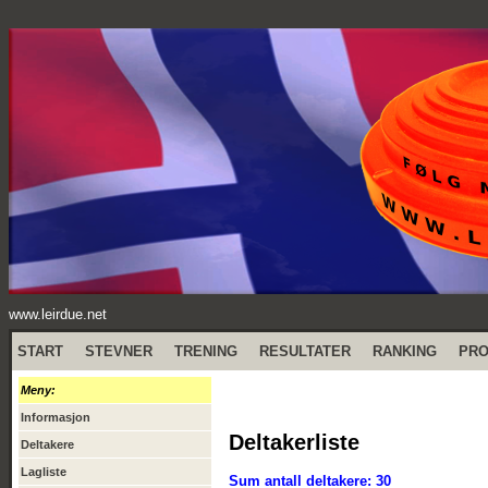
www.leirdue.net
START
STEVNER
TRENING
RESULTATER
RANKING
PR
Meny:
Informasjon
Deltakerliste
Deltakere
Lagliste
Sum antall deltakere: 30