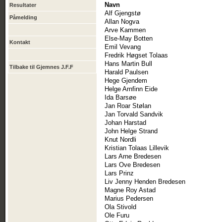
Navn
Resultater
Alf Gjengstø
Påmelding
Allan Nogva
Arve Kammen
Else-May Botten
Kontakt
Emil Vevang
Fredrik Høgset Tolaas
Hans Martin Bull
Tilbake til Gjemnes J.F.F
Harald Paulsen
Hege Gjendem
Helge Arnfinn Eide
Ida Barsøe
Jan Roar Stølan
Jan Torvald Sandvik
Johan Harstad
John Helge Strand
Knut Nordli
Kristian Tolaas Lillevik
Lars Arne Bredesen
Lars Ove Bredesen
Lars Prinz
Liv Jenny Henden Bredesen
Magne Roy Astad
Marius Pedersen
Ola Stivold
Ole Furu