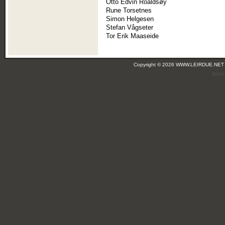
Otto Edvin Roaldsøy
Rune Torsetnes
Simon Helgesen
Stefan Vågseter
Tor Erik Maaseide
Copyright © 2026 WWW.LEIRDUE.NET
(leir