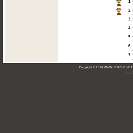
1.
2.
3.
4.
5.
6.
7.
Copyright © 2026 WWW.LEIRDUE.NET
(leir