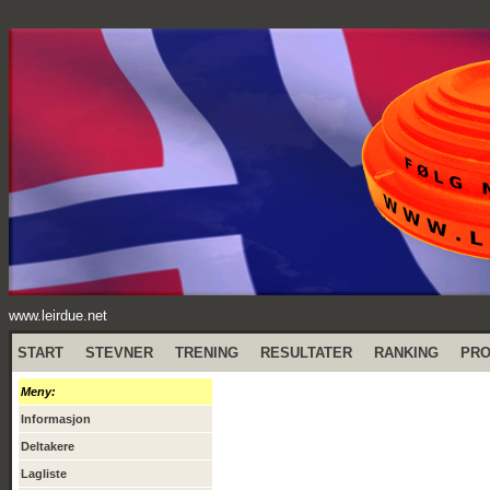
www.leirdue.net
START
STEVNER
TRENING
RESULTATER
RANKING
PR
Meny:
Informasjon
Deltakere
Lagliste