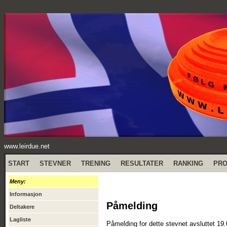
www.leirdue.net
START
STEVNER
TRENING
RESULTATER
RANKING
PR
Meny:
Informasjon
Påmelding
Deltakere
Lagliste
Påmelding for dette stevnet avsluttet 19.