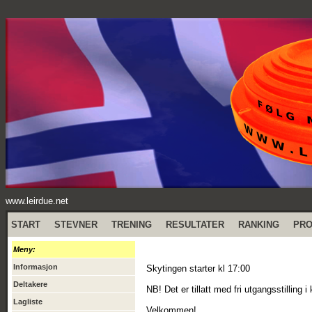
www.leirdue.net
START
STEVNER
TRENING
RESULTATER
RANKING
PR
Meny:
Informasjon
Skytingen starter kl 17:00
Deltakere
NB! Det er tillatt med fri utgangsstilling 
Lagliste
Velkommen!