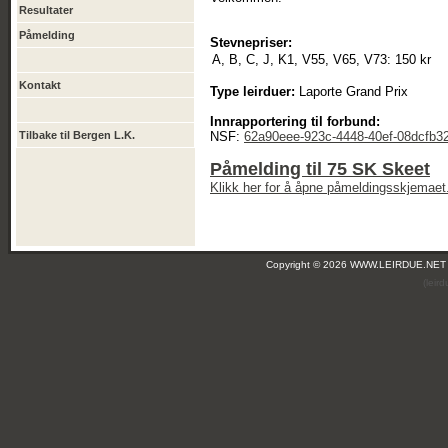
Resultater
Påmelding
Stevnepriser:
A, B, C, J, K1, V55, V65, V73:
150 kr
Kontakt
Type leirduer:
Laporte Grand Prix
Innrapportering til forbund:
Tilbake til Bergen L.K.
NSF:
62a90eee-923c-4448-40ef-08dcfb3
Påmelding til 75 SK Skeet
Klikk her for å åpne påmeldingsskjemaet
Copyright © 2026 WWW.LEIRDUE.NET
(leir