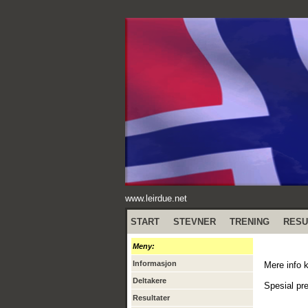
www.leirdue.net
START
STEVNER
TRENING
RESU
Meny:
Informasjon
Mere info 
Deltakere
Spesial pr
Resultater