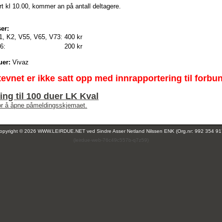
t kl 10.00, kommer an på antall deltagere.
er:
1, K2, V55, V65, V73:
400 kr
6:
200 kr
uer:
Vivaz
tevnet er ikke satt opp med innrapportering til forbu
ng til 100 duer LK Kval
for å åpne påmeldingsskjemaet.
opyright © 2026 WWW.LEIRDUE.NET ved
Sindre Asser Netland Nilssen ENK (Org.nr: 992 354 91
(leirdue-web-76c49c557b-q7z59)