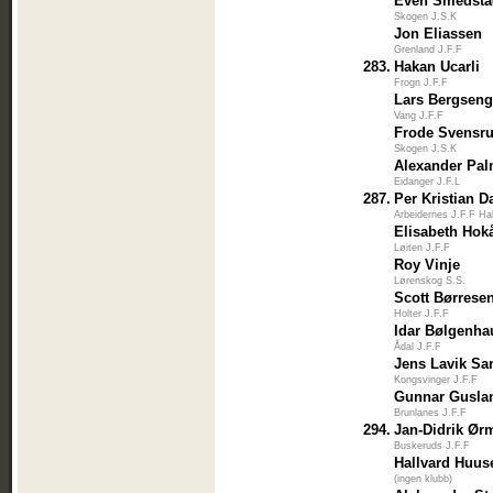
Even Smedst
Skogen J.S.K
Jon Eliassen
Grenland J.F.F
283.
Hakan Ucarli
Frogn J.F.F
Lars Bergsen
Vang J.F.F
Frode Svensr
Skogen J.S.K
Alexander Pa
Eidanger J.F.L
287.
Per Kristian D
Arbeidernes J.F.F Ha
Elisabeth Ho
Løiten J.F.F
Roy Vinje
Lørenskog S.S.
Scott Børrese
Holter J.F.F
Idar Bølgenh
Ådal J.F.F
Jens Lavik Sa
Kongsvinger J.F.F
Gunnar Gusla
Brunlanes J.F.F
294.
Jan-Didrik Ør
Buskeruds J.F.F
Hallvard Huus
(ingen klubb)