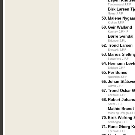
Espen Knutse
Tvedestrand J.F.F
Birk Larsen T
Nome J.F.F
59.
Malene Nygaa
Kroken J.F.F
60.
Geir Walland
Karmøy J.F.N.F
Børre Svindal
Eidanger J.F.L
62.
Trond Larsen
Enebakk J.F.F
63.
Marius Sletti
Sandefjord J.F.F
64.
Hermann Løv
Eidskog J.F.F
65.
Per Bunes
Rælingen J.F.F
66.
Johan Slåtsve
Gjøvik J.F.F
67.
Trond Oskar Ø
Enebakk J.F.F
68.
Robert Johan
Asker J.F.F
Mathis Brandt
Moss og Omegn J.F.
70.
Eirik Wefring
Sollihøgda J.F.F
71.
Rune Øberg Kr
Enebakk J.F.F