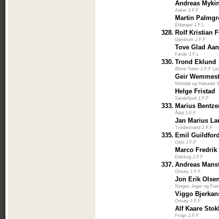
Andreas Myki
Asker J.F.F
Martin Palmgr
Eidanger J.F.L
328.
Rolf Kristian 
Gjerdrum J.F.F
Tove Glad Aa
Førde J.F.L
330.
Trond Eklund
Østre Toten J.F.F Lo
Geir Wemmest
Nittedal og Hakadal 
Helge Fristad
Sandefjord J.F.F
333.
Marius Bentz
Ådal J.F.F
Jan Marius La
Tvedestrand J.F.F
335.
Emil Guildfor
Oslo J.F.F
Marco Fredrik
Eidskog J.F.F
337.
Andreas Mans
Onsøy J.F.F
Jon Erik Olse
Norges Jeger og Fis
Viggo Bjerka
Onsøy J.F.F
Alf Kaare Stok
Frogn J.F.F