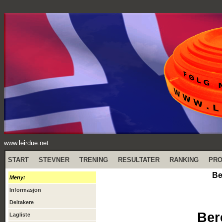
www.leirdue.net
START
STEVNER
TRENING
RESULTATER
RANKING
PR
Be
Meny:
Informasjon
Deltakere
Ber
Lagliste