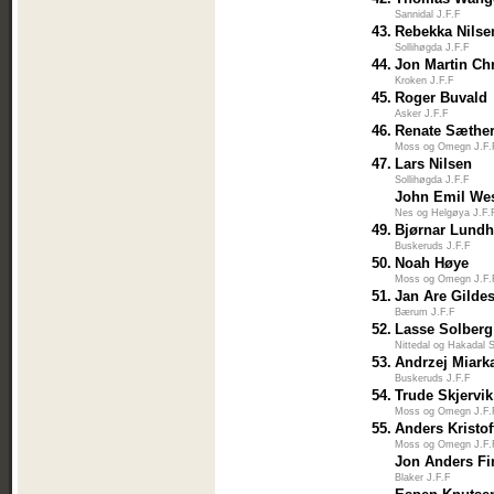
Sannidal J.F.F
43.
Rebekka Nilse
Sollihøgda J.F.F
44.
Jon Martin Ch
Kroken J.F.F
45.
Roger Buvald
Asker J.F.F
46.
Renate Sæthe
Moss og Omegn J.F.
47.
Lars Nilsen
Sollihøgda J.F.F
John Emil We
Nes og Helgøya J.F.
49.
Bjørnar Lund
Buskeruds J.F.F
50.
Noah Høye
Moss og Omegn J.F.
51.
Jan Are Gilde
Bærum J.F.F
52.
Lasse Solberg
Nittedal og Hakadal 
53.
Andrzej Miark
Buskeruds J.F.F
54.
Trude Skjervik
Moss og Omegn J.F.
55.
Anders Kristof
Moss og Omegn J.F.
Jon Anders F
Blaker J.F.F