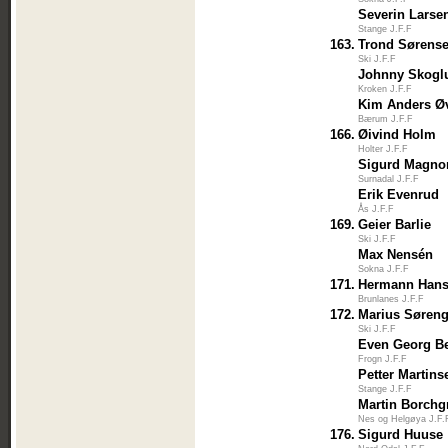
Severin Larse
Stange J.F.F
163.
Trond Sørens
Ski J.F.F
Johnny Skogl
Kroken J.F.F
Kim Anders Ø
Bærum J.F.F
166.
Øivind Holm
Holter J.F.F
Sigurd Magno
Surnadal J.F.F
Erik Evenrud
Ås J.F.F
169.
Geier Barlie
Ski J.F.F
Max Nensén
Sokna J.F.F
171.
Hermann Han
Brunlanes J.F.F
172.
Marius Søren
Ski J.F.F
Even Georg B
Frogn J.F.F
Petter Martins
Stange J.F.F
Martin Borchg
Nes og Helgøya J.F.
176.
Sigurd Huuse