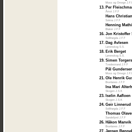
Moss og Omegn J.F.
13.
Per Fleischm
Åmot J.F.F
Hans Christia
Sokna J.F.F
Henning Math
Blaker J.F.F
16.
Jon Kristoffer
Sollihøgda J.F.F
17.
Dag Avlesen
Lørenskog S.S.
18.
Erik Berget
Lørenskog S.S.
19.
Simen Torger
Tvedestrand J.F.F
Pål Gunderse
Moss og Omegn J.F.
21.
Ole Henrik Gu
Brunlanes J.F.F
Ina Mari Alter
Skogen J.S.K
23.
Iselin Aafloen
Skogen J.S.K
24.
Geir Linnerud
Sollihøgda J.F.F
Thomas Olave
Sandefjord J.F.F
26.
Håkon Manvik
Brunlanes J.F.F
27.
Jørgen Rønne