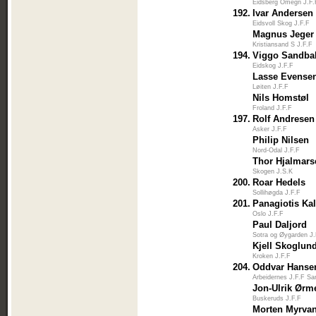
Eidsberg Omegn J.F.
192.
Ivar Andersen
Eidsvoll Skog J.F.F
Magnus Jeger
Kristiansand S J.F.F
194.
Viggo Sandba
Eidskog J.F.F
Lasse Evense
Løiten J.F.F
Nils Homstøl
Froland J.F.F
197.
Rolf Andresen
Asker J.F.F
Philip Nilsen
Nord-Odal J.F.F
Thor Hjalmars
Skogen J.S.K
200.
Roar Hedels
Sollihøgda J.F.F
201.
Panagiotis Ka
Oslo J.F.F
Paul Daljord
Sotra og Øygarden J
Kjell Skoglun
Kroken J.F.F
204.
Oddvar Hanse
Arbeidernes J.F.F S
Jon-Ulrik Ørm
Buskeruds J.F.F
Morten Myrva