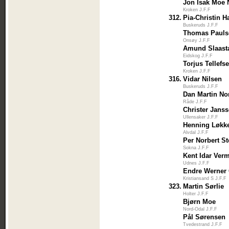
Jon Isak Moe 
Kroken J.F.F
312.
Pia-Christin H
Buskeruds J.F.F
Thomas Pauls
Onsøy J.F.F
Amund Slaast
Eidskog J.F.F
Torjus Tellef
Kroken J.F.F
316.
Vidar Nilsen
Buskeruds J.F.F
Dan Martin N
Råde J.F.F
Christer Jans
Ullensaker J.F.F
Henning Løkk
Alvdal J.F.F
Per Norbert S
Sokna J.F.F
Kent Idar Ver
Udnes J.F.F
Endre Werner 
Kristiansand S J.F.F
323.
Martin Sørlie
Holter J.F.F
Bjørn Moe
Nord-Odal J.F.F
Pål Sørensen
Tvedestrand J.F.F