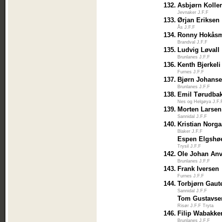
132.
Asbjørn Kolle
Jevnaker J.F.F
133.
Ørjan Eriksen
Ås J.F.F
134.
Ronny Hokås
Brandval J.F.F
135.
Ludvig Løvall
Brunlanes J.F.F
136.
Kenth Bjerkeli
Furnes J.F.F
137.
Bjørn Johans
Brunlanes J.F.F
138.
Emil Tørudba
Nes og Helgøya J.F.
139.
Morten Larsen
Sannidal J.F.F
140.
Kristian Norg
Blaker J.F.F
Espen Elgshø
Trysil J.F.F
142.
Ole Johan Anv
Brunlanes J.F.F
143.
Frank Iversen
Furnes J.F.F
144.
Torbjørn Gaut
Sannidal J.F.F
Tom Gustavse
Risør J.F.F Tryta
146.
Filip Wabakke
Brunlanes J.F.F