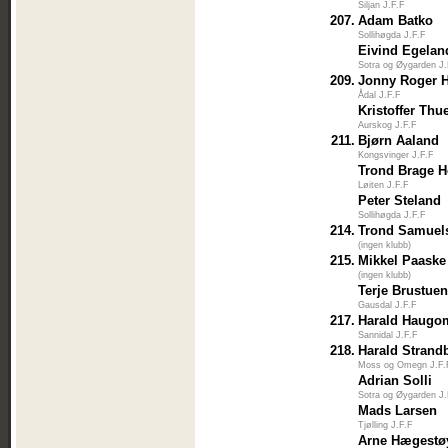
Siljan J.F.F
207.
Adam Batko
Sollihøgda J.F.F
Eivind Egelan
Sotra og Øygarden J
209.
Jonny Roger 
Ådal J.F.F
Kristoffer Thu
Aurskog J.F.F
211.
Bjørn Aaland
Kongsvinger J.F.F
Trond Brage H
Løiten J.F.F
Peter Steland
Sollihøgda J.F.F
214.
Trond Samuel
(ingen klubb)
215.
Mikkel Paaske
(ingen klubb)
Terje Brustue
Gausdal J.F.F
217.
Harald Haugo
Sannidal J.F.F
218.
Harald Strand
Moss og Omegn J.F.
Adrian Solli
Sotra og Øygarden J
Mads Larsen
Tjølling J.F.F
Arne Hægestø