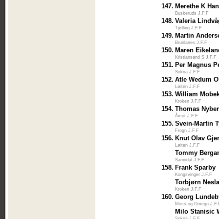
147.
Merethe K Ha
Buskeruds J.F.F
148.
Valeria Lindv
Tjølling J.F.F
149.
Martin Anders
Brunlanes J.F.F
150.
Maren Eikelan
Kristiansand S J.F.F
151.
Per Magnus P
Sokna J.F.F
152.
Atle Wedum O
Løiten J.F.F
153.
William Mobe
Kroken J.F.F
154.
Thomas Nyber
Åmot J.F.F
155.
Svein-Martin 
Frogn J.F.F
156.
Knut Olav Gje
Løiten J.F.F
Tommy Berga
Sannidal J.F.F
158.
Frank Sparby
Kongsvinger J.F.F
Torbjørn Nesl
Kroken J.F.F
160.
Georg Lundeb
Moss og Omegn J.F.
Milo Stanisic
Sokna J.F.F