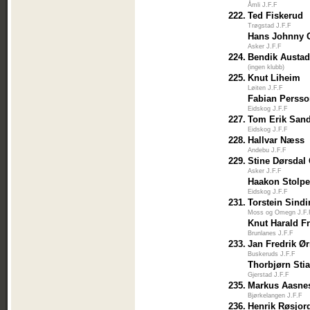
Åmli J.F.F
222.
Ted Fiskerud
Trøgstad J.F.F
Hans Johnny G
Asker J.F.F
224.
Bendik Austa
(ingen klubb)
225.
Knut Liheim
Løiten J.F.F
Fabian Perss
Eidskog J.F.F
227.
Tom Erik San
Eidskog J.F.F
228.
Hallvar Næss
Andebu J.F.F
229.
Stine Dørsdal 
Asker J.F.F
Haakon Stolp
Eidskog J.F.F
231.
Torstein Sind
Moss og Omegn J.F.
Knut Harald F
Brunlanes J.F.F
233.
Jan Fredrik Ø
Buskeruds J.F.F
Thorbjørn Sti
Gjerstad J.F.F
235.
Markus Aasne
Bjørkelangen J.F.F
236.
Henrik Røsjor