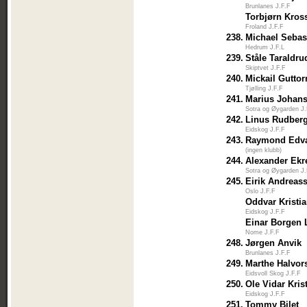
Brunlanes J.F.F
Torbjørn Kros
Froland J.F.F
238.
Michael Sebas
Hedrum J.F.L
239.
Ståle Taraldru
Skiptvet J.F.F
240.
Mickail Gutt
Tjølling J.F.F
241.
Marius Johan
Sotra og Øygarden J
242.
Linus Rudber
Eidskog J.F.F
243.
Raymond Edv
(ingen klubb)
244.
Alexander Ekr
Sotra og Øygarden J
245.
Eirik Andreas
Oslo J.F.F
Oddvar Kristi
Eidskog J.F.F
Einar Borgen 
Nome J.F.F
248.
Jørgen Anvik
Brunlanes J.F.F
249.
Marthe Halvor
Eidsvoll Skog J.F.F
250.
Ole Vidar Kris
Eidskog J.F.F
251.
Tommy Bilet