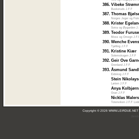
386.
Vibeke Strøm
Buskeruds J.F.F
387.
Thomas Bjøls
Norges Jeger og Fis
388.
Krister Egela
Sotra og Øygarden J
389.
Teodor Furuse
Moss og Omegn J.F.
390.
Wenche Even
Tjølling J.F.F
391.
Kristine Kiær
Solemskogen J.F.F
392.
Geir Ove Garn
Grenland J.F.F
393.
Åsmund Sand
Eidskog J.F.F
Stein Nikolay
Løiten J.F.F
Anya Kolbjør
Gran J.F.F
Nicklas Maler
Totenviken J.F.F Lod
Copyright © 2026 WWW.LEIRDUE.NET
(leir