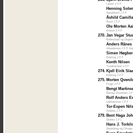
Løiten J.F.F
Henning Sole
Sandefjord J.F.F
Åshild Camilla
Åmot J.F.F
Ole Morten Aa
Kroken J.F.F
270.
Jan Vegar Stu
Rakkestad og Degern
Anders Rånes
Arbeidernes J.F.F Ha
Simen Høgber
Eidskog J.F.F
Kenth Nilsen
Tvedestrand J.F.F
274.
Kjell Eirik Sla
Eidskog J.F.F
275.
Morten Qvenil
Frogn J.F.F
Bengt Martins
Båstad Grunneier J.F
Rolf Anders E
Lillehammer J.F.F
Tor-Espen Nil
Andebu J.F.F
279.
Bent Haga Jo
Stokke J.F.L
Hans J. Torkil
Sarpsborg og Omegn 