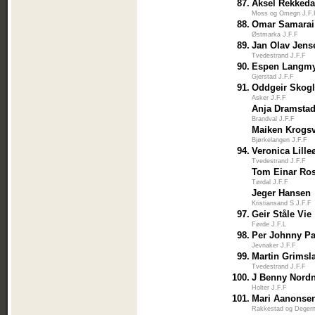
87.
Aksel Rekkeda
Moss og Omegn J.F.
88.
Omar Samarai
Østmarka J.F.F
89.
Jan Olav Jens
Tvedestrand J.F.F
90.
Espen Langm
Gjerstad J.F.F
91.
Oddgeir Skog
Asker J.F.F
Anja Dramsta
Brandval J.F.F
Maiken Krogs
Bjørkelangen J.F.F
94.
Veronica Lill
Tvedestrand J.F.F
Tom Einar Ro
Tørdal J.F.F
Jeger Hansen
Kristiansand S J.F.F
97.
Geir Ståle Vie
Førde J.F.L
98.
Per Johnny P
Jevnaker J.F.F
99.
Martin Grimsl
Tvedestrand J.F.F
100.
J Benny Nord
Holter J.F.F
101.
Mari Aanonse
Rakkestad og Degern