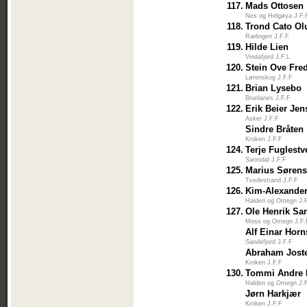
117.
Mads Ottosen
Nes og Helgøya J.F.
118.
Trond Cato Ol
Rælingen J.F.F
119.
Hilde Lien
Vindafjord J.F.L
120.
Stein Ove Fre
Lørenskog J.F.F
121.
Brian Lysebo
Brunlanes J.F.F
122.
Erik Beier Je
Asker J.F.F
Sindre Bråten
Kroken J.F.F
124.
Terje Fuglestv
Sannidal J.F.F
125.
Marius Søren
Tvedestrand J.F.F
126.
Kim-Alexande
Halden og Omegn J.
127.
Ole Henrik Sa
Moss og Omegn J.F.
Alf Einar Hor
Sandefjord J.F.F
Abraham Jost
Kroken J.F.F
130.
Tommi Andre 
Halden og Omegn J.
Jørn Harkjær
Kroken J.F.F