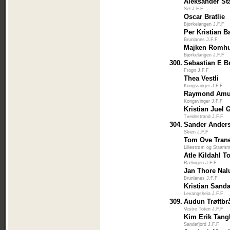
Aleksander St
Sel J.F.F
Oscar Bratlie
Bjørkelangen J.F.F
Per Kristian 
Brunlanes J.F.F
Majken Romh
Bjørkelangen J.F.F
300.
Sebastian E Br
Frogn J.F.F
Thea Vestli
Kongsvinger J.F.F
Raymond Amu
Kongsvinger J.F.F
Kristian Juel 
Tvedestrand J.F.F
304.
Sander Ander
Skien J.F.F
Tom Ove Tran
Lillestrøm og Strøm
Atle Kildahl T
Rælingen J.F.F
Jan Thore Na
Brunlanes J.F.F
Kristian Sand
Levangsheia J.F.F
309.
Audun Trøftbr
Vestre Toten J.F.F
Kim Erik Tang
Sandefjord J.F.F