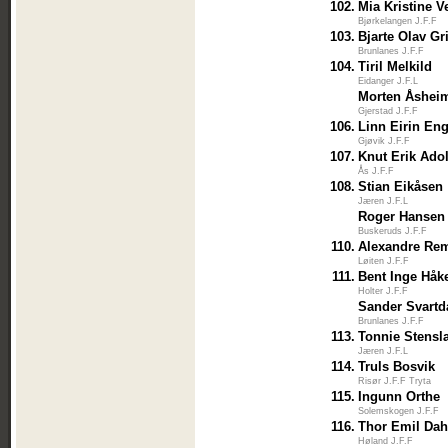
102.
Mia Kristine 
Bjørkelangen J.F.F
103.
Bjarte Olav G
Brunlanes J.F.F
104.
Tiril Melkild
Eidanger J.F.L
Morten Åshei
Gjerstad J.F.F
106.
Linn Eirin En
Gjøvik J.F.F
107.
Knut Erik Ado
Ås J.F.F
108.
Stian Eikåsen
Jæren J.F.L
Roger Hansen
Buskeruds J.F.F
110.
Alexandre Re
Løiten J.F.F
111.
Bent Inge Håk
Holter J.F.F
Sander Svartd
Brunlanes J.F.F
113.
Tonnie Stensl
Jæren J.F.L
114.
Truls Bosvik
Risør J.F.F Tryta
115.
Ingunn Orthe
Solemskogen J.F.F
116.
Thor Emil Dah
Høland J.F.F