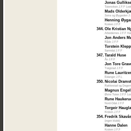
Jonas Gulliks
Totenviken J.F.F Lod
Mads Olderkj
Sotra og Øygarden J
Henning Øyga
Kroken J.F.F
344.
Ole Kristian N
Arbeidernes J.F.F Ha
Jon Anders M
Råde J.F.F
Torstein Klep
Sannidal J.F.F
347.
Tarald Huse
Ås J.F.F
Jon Tore Grav
Trøgstad J.F.F
Rune Lauritze
Eidanger J.F.L
350.
Nicolai Drams
Rakkestad og Degern
Magnus Engel
Østre Toten J.F.F Lo
Rune Haukeru
Nord-Odal J.F.F
Torgeir Haugl
Kroken J.F.F
354.
Fredrik Skavå
(ingen klubb)
Hanne Dalen
Kroken J.F.F