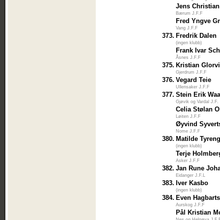
Jens Christia
Bærum J.F.F
Fred Yngve G
Vang J.F.F
373.
Fredrik Dalen
(ingen klubb)
Frank Ivar Sc
Åsnes J.F.F
375.
Kristian Glor
Gjerdrum J.F.F
376.
Vegard Teie
Ullensaker J.F.F
377.
Stein Erik Waa
Gjøvik og Vardal J.F.
Celia Stølan O
Løiten J.F.F
Øyvind Syvert
Nome J.F.F
380.
Matilde Tyren
(ingen klubb)
Terje Holmber
Asker J.F.F
382.
Jan Rune Joh
Eidanger J.F.L
383.
Iver Kasbo
(ingen klubb)
384.
Even Hagbart
Aurskog J.F.F
Pål Kristian 
Nes og Helgøya J.F.