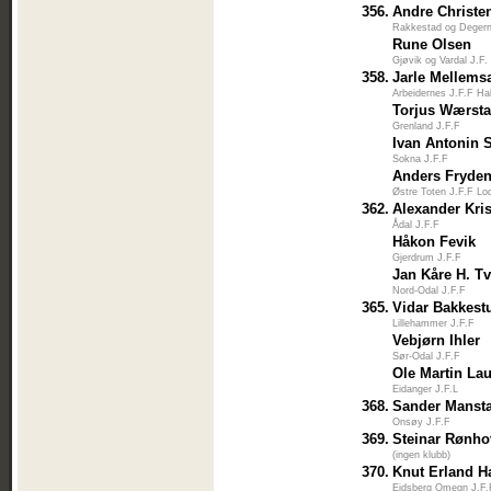
356.
Andre Christe
Rakkestad og Degern
Rune Olsen
Gjøvik og Vardal J.F.
358.
Jarle Mellems
Arbeidernes J.F.F Ha
Torjus Wærst
Grenland J.F.F
Ivan Antonin 
Sokna J.F.F
Anders Fryde
Østre Toten J.F.F Lo
362.
Alexander Kri
Ådal J.F.F
Håkon Fevik
Gjerdrum J.F.F
Jan Kåre H. Tv
Nord-Odal J.F.F
365.
Vidar Bakkest
Lillehammer J.F.F
Vebjørn Ihler
Sør-Odal J.F.F
Ole Martin Lau
Eidanger J.F.L
368.
Sander Manst
Onsøy J.F.F
369.
Steinar Rønh
(ingen klubb)
370.
Knut Erland 
Eidsberg Omegn J.F.