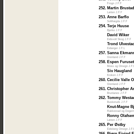
Frogn J.F.F
252.
Martin Brusta
Løiten J.F.F
253.
Anne Barflo
Sollihøgda J.F.F
254.
Terje Huuse
Bjerke J.F.F
David Wiker
Eidsvoll Skog J.F.F
Trond Ulvesta
Eidanger J.F.L
257.
Sanna Ekman
Grenland J.F.F
258.
Espen Furuse
Moss og Omegn J.F.
Siv Haugland
Kroken J.F.F
260.
Cecilie Valle 
Grenland J.F.F
261.
Christopher A
Brunlanes J.F.F
262.
Tommy Westa
Buskeruds J.F.F
Knut-Magne B
Rakkestad og Degern
Ronny Olafse
Løiten J.F.F
265.
Per Østby
Eidsberg Omegn J.F.
266.
Bjørn Eivind F