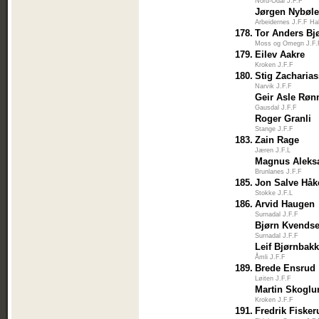
Nord-Odal J.F.F
Jørgen Nybøl
Arbeidernes J.F.F Ha
178.
Tor Anders Bjø
Moss og Omegn J.F.
179.
Eilev Aakre
Kroken J.F.F
180.
Stig Zacharia
Narvik J.F.F
Geir Asle Røn
Gausdal J.F.F
Roger Granli
Stange J.F.F
183.
Zain Rage
Jæren J.F.L
Magnus Aleks
Brunlanes J.F.F
185.
Jon Salve Håk
Stokke J.F.L
186.
Arvid Haugen
Surnadal J.F.F
Bjørn Kvendse
Surnadal J.F.F
Leif Bjørnbak
Åmli J.F.F
189.
Brede Ensrud
Løiten J.F.F
Martin Skoglu
Kroken J.F.F
191.
Fredrik Fisker