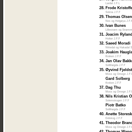
Lardal J.F.L
28.
Frode Kristoff
Sokna J.F.F
29.
Thomas Olse
Nes og Helgøya J.F.
30.
Ivan Bunes
Lillestrøm og Strøm
31.
Joacim Rylan
Holter J.F.F
32.
Saeed Moradi
Nittedal og Hakadal 
33.
Joakim Haugl
Kroken J.F.F
34.
Jan Olav Bakk
Sollihøgda J.F.F
35.
Øyvind Fjelds
Moss og Omegn J.F.
Gard Solberg
Kroken J.F.F
37.
Dag Thu
Moss og Omegn J.F.
38.
Nils Kristian 
Solemskogen J.F.F
Piotr Batko
Sollihøgda J.F.F
40.
Anette Storesk
Eidskog J.F.F
41.
Theodor Bran
Moss og Omegn J.F.
42.
Thomas Wangg