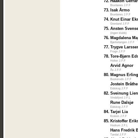
72.
Haakon Gerrar
Brunlanes J.F.F
73.
Isak Årmo
Brunlanes J.F.F
74.
Knut Einar E
Grenland J.F.F
75.
Ansten Svens
(ingen klubb)
76.
Magdalena Ma
Bjørkelangen J.F.F
77.
Trygve Larsse
Frogn J.F.F
78.
Tore-Bjørn Ed
Holter J.F.F
Arvid Agnor
Ås J.F.F
80.
Magnus Erlin
Buskeruds J.F.F
Jostein Bråth
Eidskog J.F.F
82.
Sveinung Lie
Vindafjord J.F.L
Rune Dalsjø
Eidskog J.F.F
84.
Tarjei Lia
Kroken J.F.F
85.
Kristoffer Eri
Hedrum J.F.L
Hans Fredrik 
Tørdal J.F.F