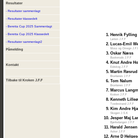
Resultater
- Resultater sammenlagt
- Resultater klassedelt
- Beretta Cup 2025 Sammenlagt
- Beretta Cup 2025 Klassedelt
1.
Henrik Fylling
Løiten J.F.F
- Resultater sammenlagt2
2.
Lucas-Emil W
Moss og Omegn J.F.
Påmelding
3.
Oskar Næss
Buskeruds J.F.F
4.
Knut Andre Ho
Kontakt
Eidskog J.F.F
5.
Martin Røsrud
Brunlanes J.F.F
Tilbake til Kroken J.F.F
6.
Tom Nalum
Brunlanes J.F.F
7.
Marcus Langm
Kroken J.F.F
8.
Kenneth Lille
Tvedestrand J.F.F
9.
Kim Andre Hj
Skogen J.S.K
10.
Jesper Maj La
Bjørkelangen J.F.F
11.
Harald Jensen
Asker J.F.F
12.
Arne D Helges