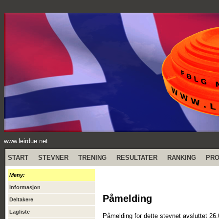
www.leirdue.net
START
STEVNER
TRENING
RESULTATER
RANKING
PR
Meny:
Informasjon
Påmelding
Deltakere
Lagliste
Påmelding for dette stevnet avsluttet 26.