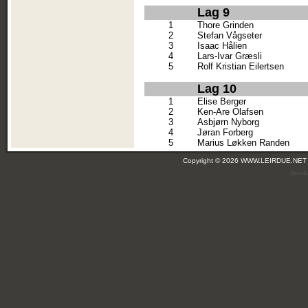
Lag 9
1
Thore Grinden
2
Stefan Vågseter
3
Isaac Hålien
4
Lars-Ivar Græsli
5
Rolf Kristian Eilertsen
Lag 10
1
Elise Berger
2
Ken-Are Olafsen
3
Asbjørn Nyborg
4
Jøran Forberg
5
Marius Løkken Randen
Copyright © 2026 WWW.LEIRDUE.NET
(leir