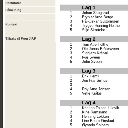
Resultater
Lag 1
Påmelding
1
Johan Skogsrud
2
Brynjar Arne Berge
3
Pål-Oskar Guttormsen
Kontakt
4
Trygve Henning Holthe
5
Silje Skattebo
Lag 2
Tilbake til Fron J.F.F
1
Tom Atle Holthe
2
Ole Jonas Bråtesveen
3
Sigbjørn Kråbøl
4
Ivar Sveen
5
John Sveen
Lag 3
1
Erik Hemli
2
Jon Ivar Søhus
3
4
Roy Arne Jonsen
5
Vetle Kråbøl
Lag 4
1
Kristian Tolaas Lillevik
2
Kine Ramsland
3
Henning Løkken
4
Line Beate Finskud
5
Øystein Solberg