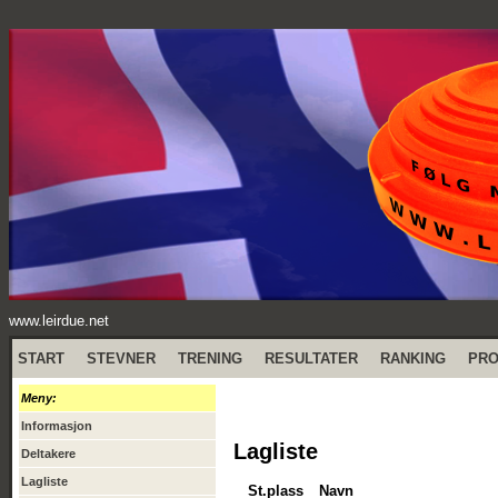
www.leirdue.net
START
STEVNER
TRENING
RESULTATER
RANKING
PR
Meny:
Informasjon
Lagliste
Deltakere
Lagliste
St.plass
Navn