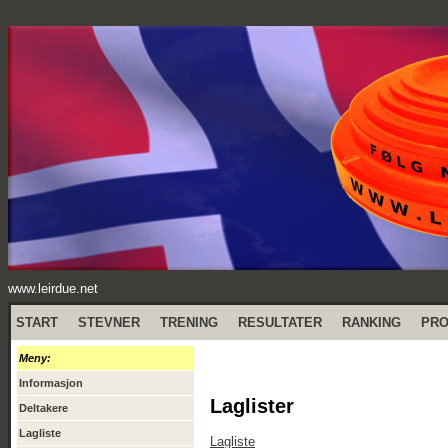
www.leirdue.net
START
STEVNER
TRENING
RESULTATER
RANKING
PR
Meny:
Informasjon
Laglister
Deltakere
Lagliste
Lagliste