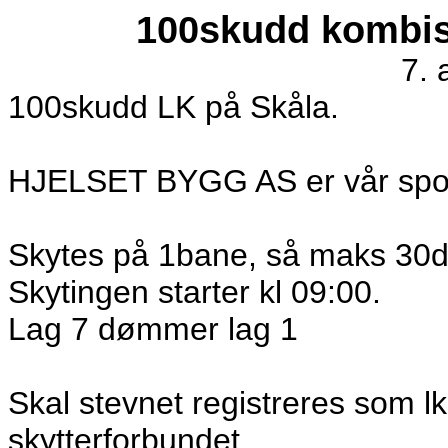
100skudd kombist
7. 
100skudd LK på Skåla.
HJELSET BYGG AS er vår spon
Skytes på 1bane, så maks 30d
Skytingen starter kl 09:00.
Lag 7 dømmer lag 1
Skal stevnet registreres som lk k
skytterforbundet