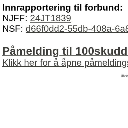
Innrapportering til forbund:
NJFF:
24JT1839
NSF:
d66f0dd2-55db-408a-6a
Påmelding til 100skud
Klikk her for å åpne påmeldin
Skre