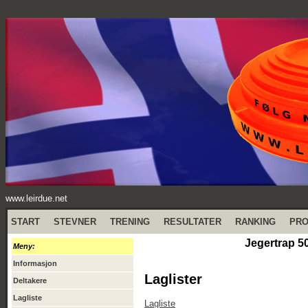
www.leirdue.net
START
STEVNER
TRENING
RESULTATER
RANKING
PR
Jegertrap 5
Meny:
Informasjon
Laglister
Deltakere
Lagliste
Lagliste