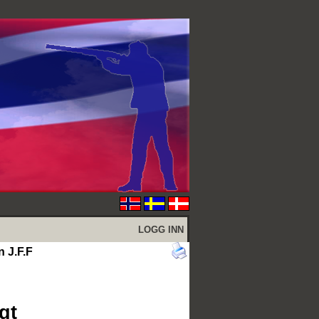
LOGG INN
 J.F.F
gt