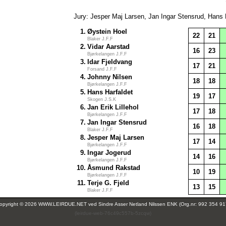
Jury: Jesper Maj Larsen, Jan Ingar Stensrud, Hans 
1.
Øystein Hoel
22
21
Blaker J.F.F
2.
Vidar Aarstad
16
23
Bjørkelangen J.F.F
3.
Idar Fjeldvang
17
21
Forsand J.F.F
4.
Johnny Nilsen
18
18
Bjørkelangen J.F.F
5.
Hans Harfaldet
19
17
Skogen J.S.K
6.
Jan Erik Lillehol
17
18
Bjørkelangen J.F.F
7.
Jan Ingar Stensrud
16
18
Blaker J.F.F
8.
Jesper Maj Larsen
17
14
Bjørkelangen J.F.F
9.
Ingar Jogerud
14
16
Bjørkelangen J.F.F
10.
Åsmund Rakstad
10
19
Bjørkelangen J.F.F
11.
Terje G. Fjeld
13
15
Blaker J.F.F
opyright © 2026 WWW.LEIRDUE.NET ved
Sindre Asser Netland Nilssen ENK (Org.nr: 992 354 91
(leirdue-web-76c49c557b-5zcqw)