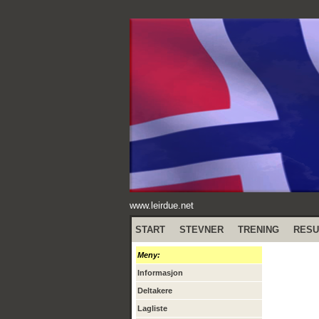
www.leirdue.net
START
STEVNER
TRENING
RESU
Meny:
Informasjon
Deltakere
Lagliste