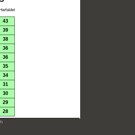
Harfaldet
43
39
38
36
36
35
34
31
30
29
28
7)