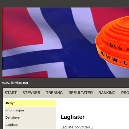
www.leirdue.net
START
STEVNER
TRENING
RESULTATER
RANKING
PR
Meny:
Informasjon
Laglister
Deltakere
Lagliste
Lagliste polvotten 1