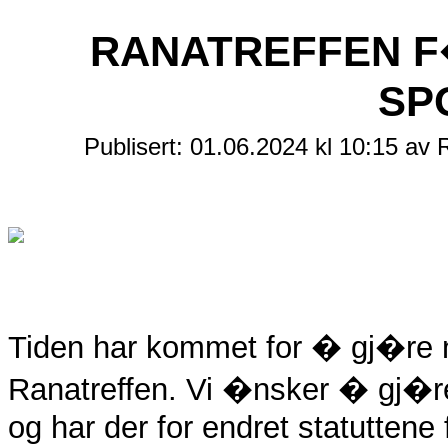
RANATREFFEN F
SP
Publisert: 01.06.2024 kl 10:15 a
Tiden har kommet for � gj�re no
Ranatreffen. Vi �nsker � gj�r
og har der for endret statuttene