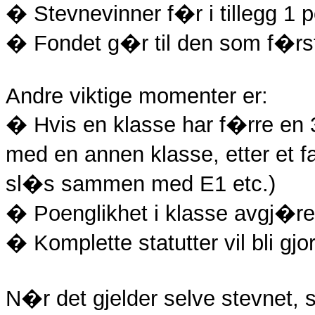
� Stevnevinner f�r i tillegg 1
� Fondet g�r til den som f�rs
Andre viktige momenter er:
� Hvis en klasse har f�rre en
med en annen klasse, etter et f
sl�s sammen med E1 etc.)
� Poenglikhet i klasse avgj�r
� Komplette statutter vil bli gjo
N�r det gjelder selve stevnet, 