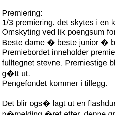
Premiering:
1/3 premiering, det skytes i en 
Omskyting ved lik poengsum for 
Beste dame � beste junior � b
Premiebordet inneholder premier 
fulltegnet stevne. Premiestige b
g�tt ut.
Pengefondet kommer i tillegg.
Det blir ogs� lagt ut en flashd
p�melding �ret etter, denne g