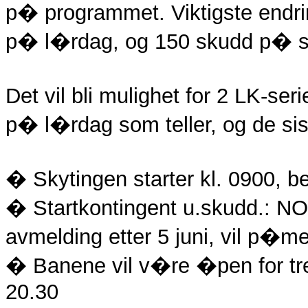
p� programmet. Viktigste endri
p� l�rdag, og 150 skudd p� 
Det vil bli mulighet for 2 LK-se
p� l�rdag som teller, og de s
� Skytingen starter kl. 0900, 
� Startkontingent u.skudd.: NOK.
avmelding etter 5 juni, vil p�me
� Banene vil v�re �pen for treni
20.30