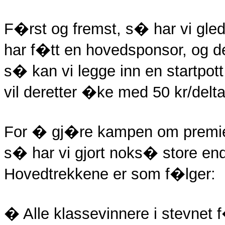
F�rst og fremst, s� har vi gle
har f�tt en hovedsponsor, og de
s� kan vi legge inn en startpot
vil deretter �ke med 50 kr/deltak
For � gj�re kampen om premief
s� har vi gjort noks� store end
Hovedtrekkene er som f�lger:
� Alle klassevinnere i stevnet 