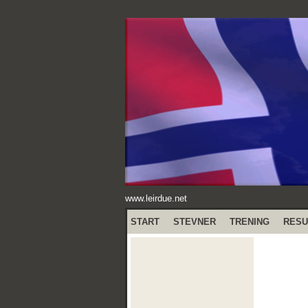
www.leirdue.net
START
STEVNER
TRENING
RESU