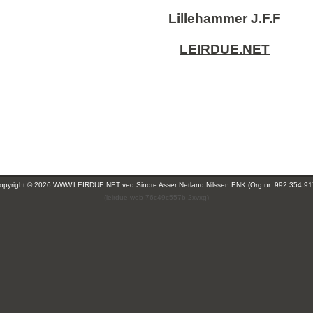
Lillehammer J.F.F
LEIRDUE.NET
opyright © 2026 WWW.LEIRDUE.NET ved
Sindre Asser Netland Nilssen ENK (Org.nr: 992 354 91
(leirdue-web-76c49c557b-2xvxg)