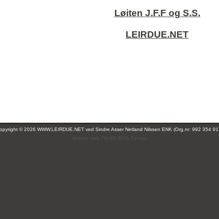
Løiten J.F.F og S.S.
LEIRDUE.NET
opyright © 2026 WWW.LEIRDUE.NET ved
Sindre Asser Netland Nilssen ENK (Org.nr: 992 354 91
(leirdue-web-76c49c557b-5zcqw)