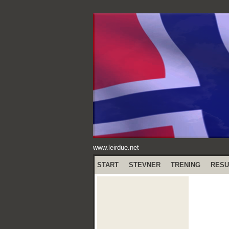
www.leirdue.net
START
STEVNER
TRENING
RESU